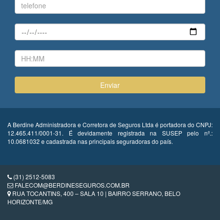
A Berdine Administradora e Corretora de Seguros Ltda é portadora do CNPJ:
12.465.411/0001-31. É devidamente registrada na SUSEP pelo nº.:
10.0681032 e cadastrada nas principais seguradoras do país.
(31) 2512-5083
FALECOM@BERDINESEGUROS.COM.BR
RUA TOCANTINS, 400 – SALA 10 | BAIRRO SERRANO, BELO
HORIZONTE/MG